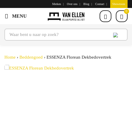
Merken
Over ons
Blog
Contact
Showroom
0
Home
›
Beddengoed
›
ESSENZA Florean Dekbedovertrek