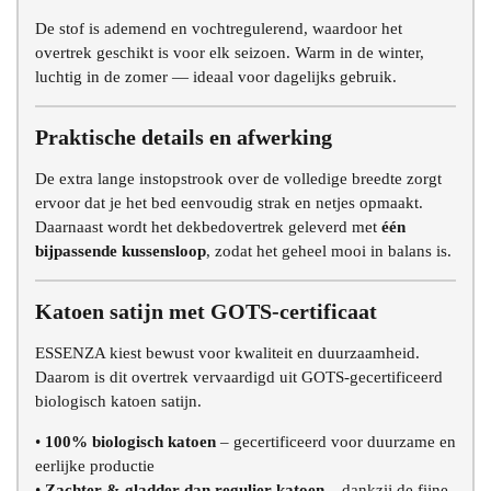
De stof is ademend en vochtregulerend, waardoor het
overtrek geschikt is voor elk seizoen. Warm in de winter,
luchtig in de zomer — ideaal voor dagelijks gebruik.
Praktische details en afwerking
De extra lange instopstrook over de volledige breedte zorgt
ervoor dat je het bed eenvoudig strak en netjes opmaakt.
Daarnaast wordt het dekbedovertrek geleverd met
één
bijpassende kussensloop
, zodat het geheel mooi in balans is.
Katoen satijn met GOTS-certificaat
ESSENZA kiest bewust voor kwaliteit en duurzaamheid.
Daarom is dit overtrek vervaardigd uit GOTS-gecertificeerd
biologisch katoen satijn.
•
100% biologisch katoen
– gecertificeerd voor duurzame en
eerlijke productie
•
Zachter & gladder dan regulier katoen
– dankzij de fijne