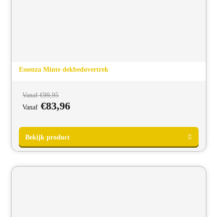
Essenza Minte dekbedovertrek
Vanaf
€
99,95
€
83,96
Vanaf
Bekijk product