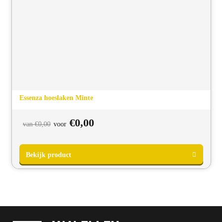
Essenza hoeslaken Minte
Oorspronkelijke
Huidige
€
0,00
van
€
0,00
voor
prijs
prijs
was:
is:
van
voor
€0,00.
€0,00.
Bekijk product