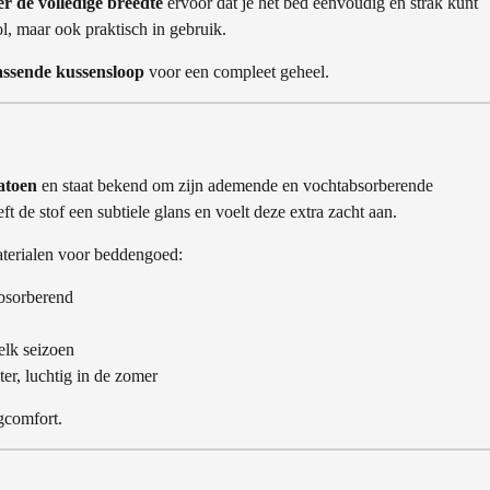
er de volledige breedte
ervoor dat je het bed eenvoudig en strak kunt
ol, maar ook praktisch in gebruik.
assende kussensloop
voor een compleet geheel.
atoen
en staat bekend om zijn ademende en vochtabsorberende
t de stof een subtiele glans en voelt deze extra zacht aan.
aterialen voor beddengoed:
bsorberend
elk seizoen
er, luchtig in de zomer
agcomfort.