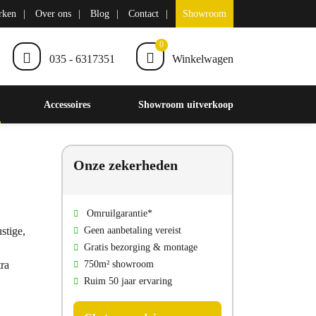
rken
Over ons
Blog
Contact
Showroom
0
035 - 6317351
Winkelwagen
Accessoires
Showroom uitverkoop
Onze zekerheden
Omruilgarantie*
stige,
Geen aanbetaling vereist
Gratis bezorging & montage
tra
750m² showroom
Ruim 50 jaar ervaring