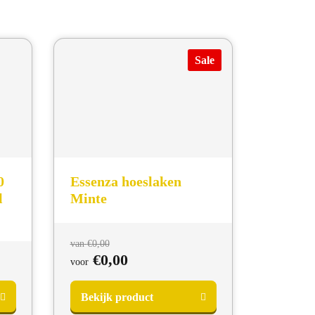
Sale
0
Essenza hoeslaken
l
Minte
Oorspronkelijke
van
€
0,00
prijs
Huidige
€
0,00
voor
was:
prijs
van
is:
Bekijk product
€0,00.
voor