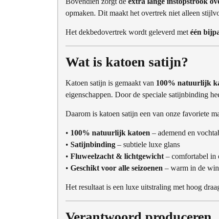
Bovendien zorgt de
extra lange instopstrook ov
opmaken. Dit maakt het overtrek niet alleen stijlv
Het dekbedovertrek wordt geleverd met
één bijp
Wat is katoen satijn?
Katoen satijn is gemaakt van
100% natuurlijk k
eigenschappen. Door de speciale satijnbinding heef
Daarom is katoen satijn een van onze favoriete m
•
100% natuurlijk katoen
– ademend en vochta
•
Satijnbinding
– subtiele luxe glans
•
Fluweelzacht & lichtgewicht
– comfortabel in 
•
Geschikt voor alle seizoenen
– warm in de wint
Het resultaat is een luxe uitstraling met hoog dra
Verantwoord produceren