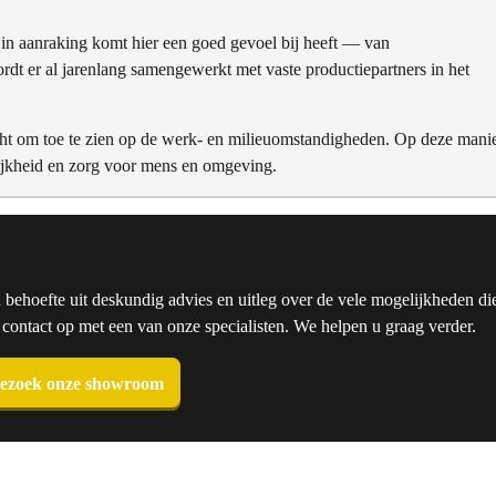
n aanraking komt hier een goed gevoel bij heeft — van
t er al jarenlang samengewerkt met vaste productiepartners in het
ht om toe te zien op de werk- en milieuomstandigheden. Op deze mani
ijkheid en zorg voor mens en omgeving.
u behoefte uit deskundig advies en uitleg over de vele mogelijkheden die
ntact op met een van onze specialisten. We helpen u graag verder.
ezoek onze showroom