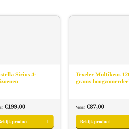
stella Sirius 4-
Texeler Multikeus 12
izoenen
grams hoogzomerdee
€
199,00
€
87,00
af
Vanaf
ekijk product
Bekijk product