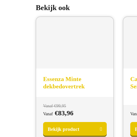
Bekijk ook
Essenza Minte
Ca
dekbedovertrek
Se
Vanaf
€
99,95
€
83,96
Vanaf
Van
Bekijk product
B