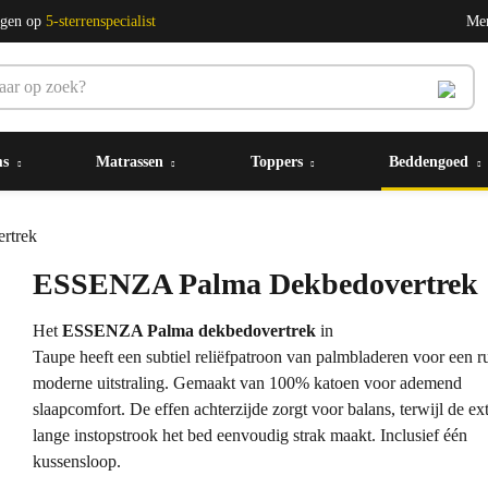
ngen op
5-sterrenspecialist
Me
ms
Matrassen
Toppers
Beddengoed
rtrek
ESSENZA Palma Dekbedovertrek
Het
ESSENZA Palma dekbedovertrek
in
Taupe heeft een subtiel reliëfpatroon van palmbladeren voor een ru
moderne uitstraling. Gemaakt van 100% katoen voor ademend
slaapcomfort. De effen achterzijde zorgt voor balans, terwijl de ex
lange instopstrook het bed eenvoudig strak maakt. Inclusief één
kussensloop.