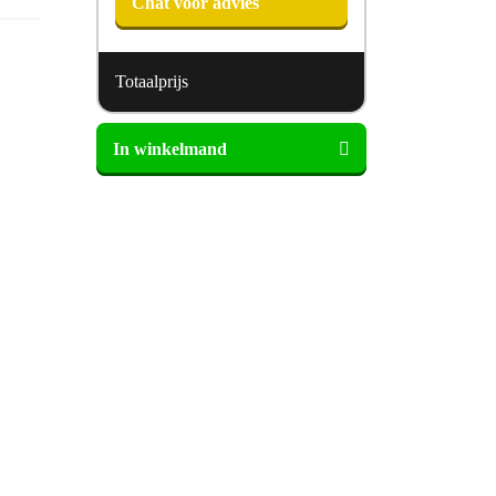
Chat voor advies
Totaalprijs
ESSENZA
In winkelmand
Palma
Dekbedovertrek
aantal