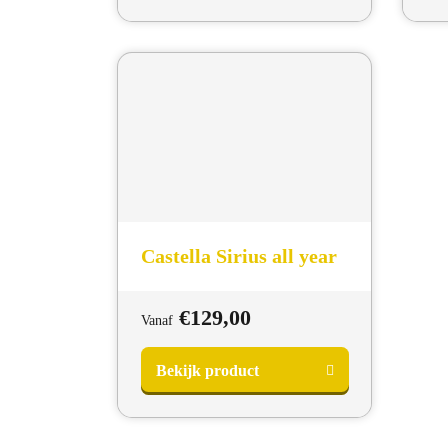
Castella Sirius all year
€
129,00
Vanaf
Bekijk product