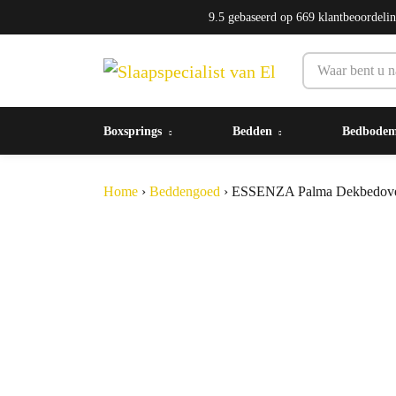
9.5
gebaseerd op
669
klantbeoordeli
Boxsprings
Bedden
Bedbode
Home
›
Beddengoed
›
ESSENZA Palma Dekbedove