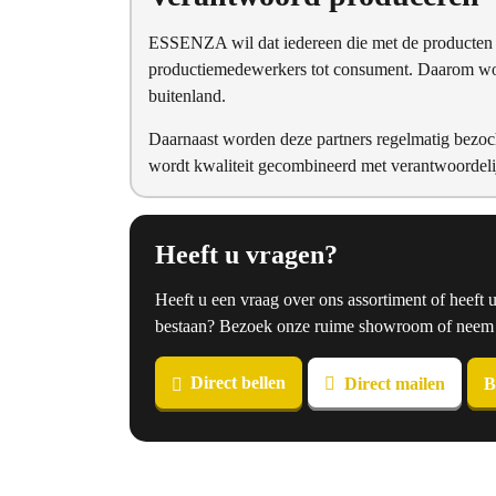
ESSENZA wil dat iedereen die met de producten i
productiemedewerkers tot consument. Daarom word
buitenland.
Daarnaast worden deze partners regelmatig bezoc
wordt kwaliteit gecombineerd met verantwoordel
Heeft u vragen?
Heeft u een vraag over ons assortiment of heeft 
bestaan? Bezoek onze ruime showroom of neem co
Direct bellen
Direct mailen
B