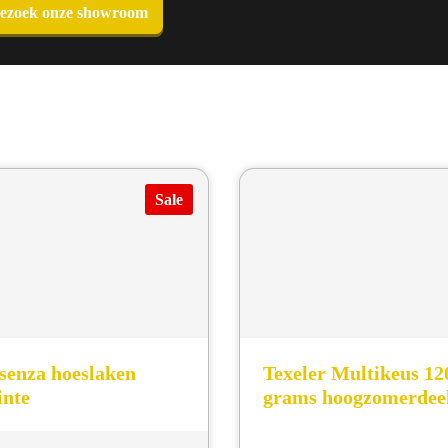
ezoek onze showroom
Sale
senza hoeslaken
Texeler Multikeus 12
nte
grams hoogzomerdee