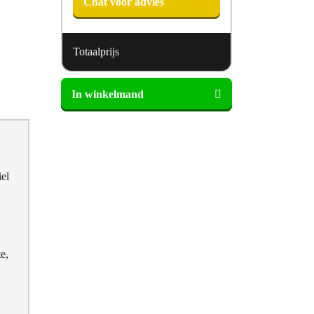
Chat voor advies
Totaalprijs
ESSENZA
In winkelmand
Willow
Dekbedovertrek
aantal
iel
e,