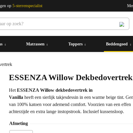
ngen op
5-sterrenspecialist
Me
ms
Matrassen
Toppers
Beddengoed
ertrek
ESSENZA Willow Dekbedovertrek
Het
ESSENZA Willow dekbedovertrek in
Vanilla
heeft een sierlijk takjesdessin in een warme beige tint. G
van 100% katoen voor ademend comfort. Voorzien van een effen
achterzijde en extra lange instopstrook. Inclusief kussensloop.
Afmeting