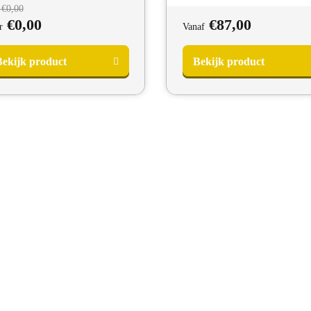
Oorspronkelijke
€
0,00
prijs
Huidige
€
0,00
€
87,00
r
Vanaf
was:
prijs
van
is:
ekijk product
Bekijk product
€0,00.
voor
€0,00.