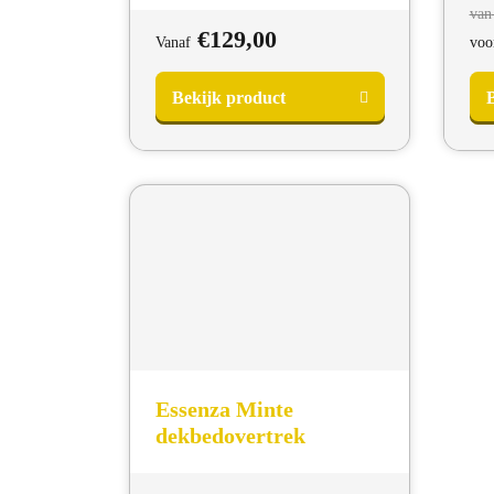
van
€
129,00
Vanaf
voo
Bekijk product
B
Essenza Minte
dekbedovertrek