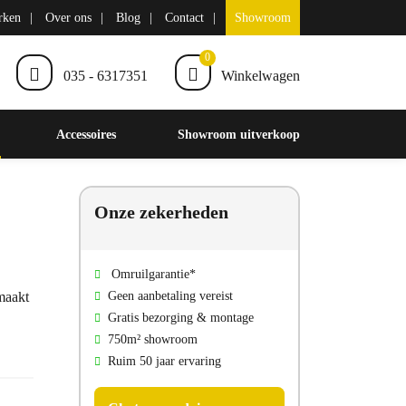
rken
Over ons
Blog
Contact
Showroom
0
035 - 6317351
Winkelwagen
Accessoires
Showroom uitverkoop
Onze zekerheden
Omruilgarantie*
emaakt
Geen aanbetaling vereist
Gratis bezorging & montage
750m² showroom
Ruim 50 jaar ervaring