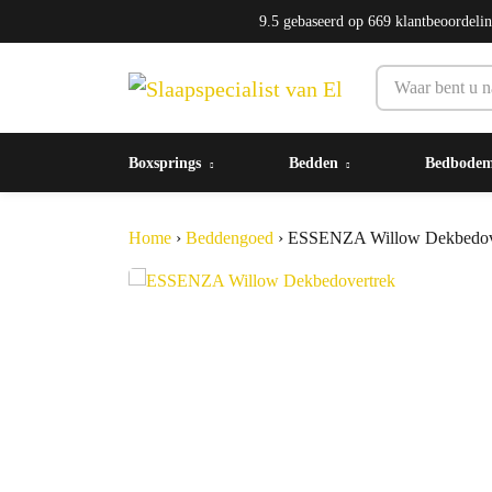
9.5
gebaseerd op
669
klantbeoordeli
Boxsprings
Bedden
Bedbode
Home
›
Beddengoed
›
ESSENZA Willow Dekbedov