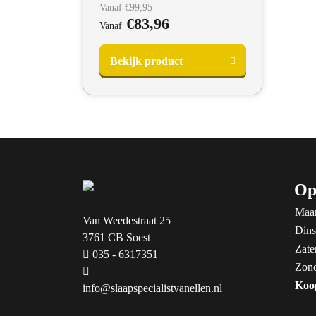
Vanaf
€
99,95
€
83,96
Vanaf
Bekijk product
Op
Maa
Van Weedestraat 25
Dins
3761 CB Soest
Zate
035 - 6317351
Zon
Koo
info@slaapspecialistvanellen.nl