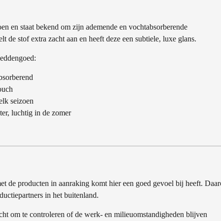
toen en staat bekend om zijn ademende en vochtabsorberende
t de stof extra zacht aan en heeft deze een subtiele, luxe glans.
 beddengoed:
bsorberend
touch
elk seizoen
er, luchtig in de zomer
et de producten in aanraking komt hier een goed gevoel bij heeft. Daa
uctiepartners in het buitenland.
ht om te controleren of de werk- en milieuomstandigheden blijven