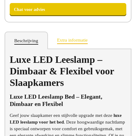
Extra informatie
Beschrijving
Chat voor advies
Luxe LED Leeslamp –
Dimbaar & Flexibel voor
Slaapkamers
Luxe LED Leeslamp Bed – Elegant,
Dimbaar en Flexibel
Geef jouw slaapkamer een stijlvolle upgrade met deze
luxe
LED leeslamp voor het bed
. Deze hoogwaardige nachtlamp
is speciaal ontworpen voor comfort en gebruiksgemak, met
een elegante afwerking en slimme functionaliteiten. Of je nu