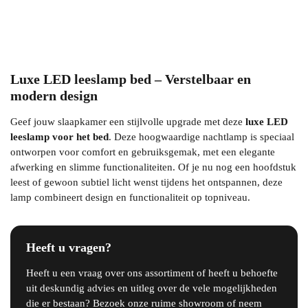
Luxe LED leeslamp bed – Verstelbaar en
modern design
Geef jouw slaapkamer een stijlvolle upgrade met deze
luxe LED
leeslamp voor het bed
. Deze hoogwaardige nachtlamp is speciaal
ontworpen voor comfort en gebruiksgemak, met een elegante
afwerking en slimme functionaliteiten. Of je nu nog een hoofdstuk
leest of gewoon subtiel licht wenst tijdens het ontspannen, deze
lamp combineert design en functionaliteit op topniveau.
Heeft u vragen?
Heeft u een vraag over ons assortiment of heeft u behoefte
uit deskundig advies en uitleg over de vele mogelijkheden
die er bestaan? Bezoek onze ruime showroom of neem