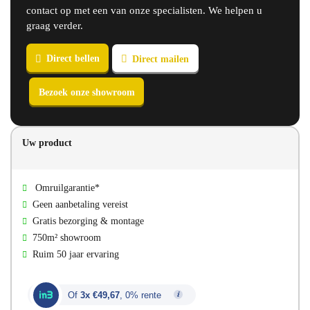
contact op met een van onze specialisten. We helpen u
graag verder.
Direct bellen
Direct mailen
Uw product
Bezoek onze showroom
Omruilgarantie*
Geen aanbetaling vereist
Gratis bezorging & montage
750m² showroom
Ruim 50 jaar ervaring
Of
3x €49,67
, 0% rente