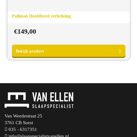
Pullman Hoofdbord verlichting
€
149,00
Bekijk product
Van Weedestraat 25
3761 CB Soest
035 - 6317351
info@slaapspecialistvanellen.nl