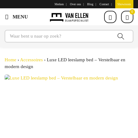
Merken
Over ons
Blog
Contact
Showroom
0
Home
›
Accessoires
›
Luxe LED leeslamp bed – Verstelbaar en
modern design