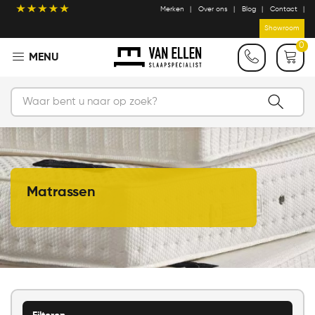
Merken
Over ons
Blog
Contact
Showroom
0
Matrassen