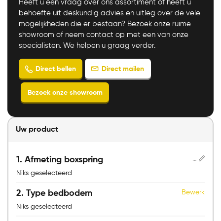
Heeft u een vraag over ons assortiment of heeft u
behoefte uit deskundig advies en uitleg over de vele
mogelijkheden die er bestaan? Bezoek onze ruime
showroom of neem contact op met een van onze
specialisten. We helpen u graag verder.
Uw product
1
Afmeting boxspring
Niks geselecteerd
2
Type bedbodem
Bewerk
Direct mailen
Direct bellen
Niks geselecteerd