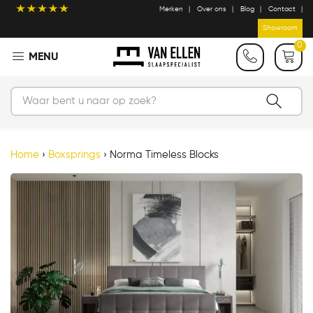
Merken
Over ons
Blog
Contact
Showroom
0
Home
›
Boxsprings
›
Norma Timeless Blocks