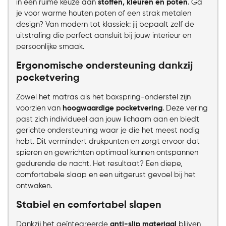
in een ruime keuze aan
stoffen, kleuren en poten
. Ga
je voor warme houten poten of een strak metalen
design? Van modern tot klassiek: jij bepaalt zelf de
uitstraling die perfect aansluit bij jouw interieur en
persoonlijke smaak.
Ergonomische ondersteuning dankzij
pocketvering
Zowel het matras als het boxspring-onderstel zijn
voorzien van
hoogwaardige pocketvering
. Deze vering
past zich individueel aan jouw lichaam aan en biedt
gerichte ondersteuning waar je die het meest nodig
hebt. Dit vermindert drukpunten en zorgt ervoor dat
spieren en gewrichten optimaal kunnen ontspannen
gedurende de nacht. Het resultaat? Een diepe,
comfortabele slaap en een uitgerust gevoel bij het
ontwaken.
Stabiel en comfortabel slapen
Dankzij het geïntegreerde
anti-slip materiaal
blijven