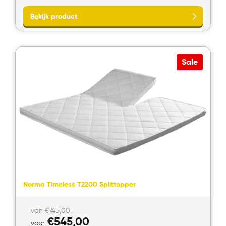
van
is:
€399,00.
voor
€197,50.
Sale
Bekijk product
Norma Timeless T2200 Splittopper
Oorspronkelijke
van
€
745,00
prijs
Huidige
€
545,00
voor