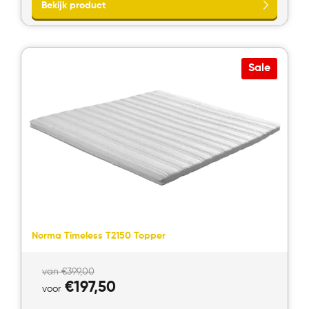
€590,00.
voor
€445,00.
Sale
Bekijk product
Norma Timeless T2150 Topper
Oorspronkelijke
van
€
399,00
prijs
Huidige
€
197,50
voor
was:
prijs