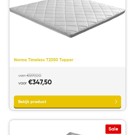
Norma Timeless T2350 Topper
Oorspronkelijke
van
€
599,00
prijs
Huidige
€
347,50
voor
was:
prijs
van
is:
€599,00.
voor
€347,50.
Sale