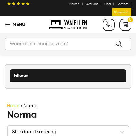
Merken
Over ons
Blog
Contact
Showroom
0
Filteren
Home
›
Norma
Norma