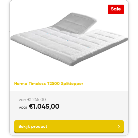
Sale
Norma Timeless T2500 Splittopper
Oorspronkelijke
van
€
1.245,00
prijs
Huidige
€
1.045,00
voor
was:
prijs
van
is:
€1.245,00.
voor
€1.045,00.