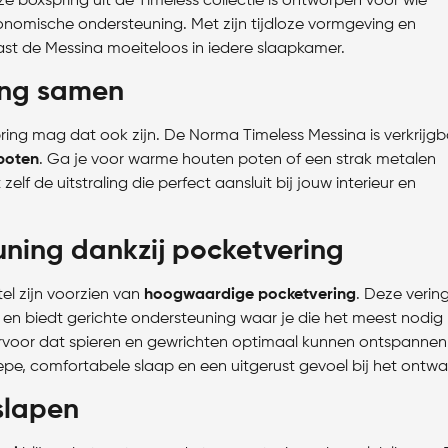
e boxspring uit de Timeless collectie is ontworpen voor wie
onomische ondersteuning. Met zijn tijdloze vormgeving en
ast de Messina moeiteloos in iedere slaapkamer.
ring samen
ring mag dat ook zijn. De Norma Timeless Messina is verkrijg
 poten
. Ga je voor warme houten poten of een strak metalen
elf de uitstraling die perfect aansluit bij jouw interieur en
ning dankzij pocketvering
el zijn voorzien van
hoogwaardige pocketvering
. Deze verin
 en biedt gerichte ondersteuning waar je die het meest nodig
ervoor dat spieren en gewrichten optimaal kunnen ontspannen
pe, comfortabele slaap en een uitgerust gevoel bij het ontwa
slapen