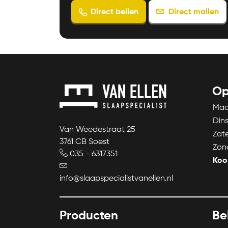
Direct bellen
Direct mailen
Op
Ma
Din
Van Weedestraat 25
Zat
3761 CB Soest
Zon
035 - 6317351
Koo
info@slaapspecialistvanellen.nl
Producten
Be