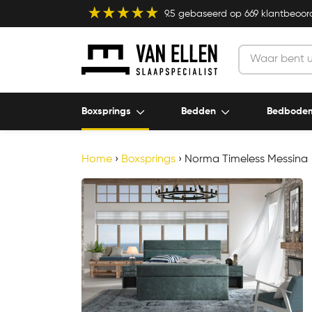
9.5
gebaseerd op
669
klantbeoor
Boxsprings
Bedden
Bedbode
Home
›
Boxsprings
›
Norma Timeless Messina