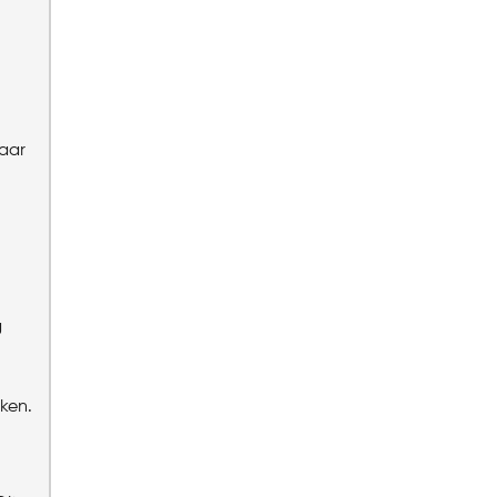
baar
g
ken.