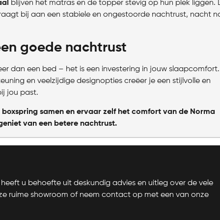
aal
blijven het matras en de topper stevig op hun plek liggen. 
aagt bij aan een stabiele en ongestoorde nachtrust, nacht n
een goede nachtrust
r dan een bed – het is een investering in jouw slaapcomfort.
euning en veelzijdige designopties creëer je een stijlvolle en
j jou past.
e boxspring samen en ervaar zelf het comfort van de Norma
geniet van een betere nachtrust.
heeft u behoefte uit deskundig advies en uitleg over de vele
nze ruime showroom of neem contact op met een van onze