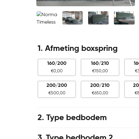
1
Afmeting boxspring
160/200
160/210
1
No
Afmeting
€
0,00
€
150,00
€
boxspring
200/200
200/210
20
€
500,00
€
650,00
€
2
Type bedbodem
3
Type bedbodem 2