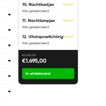
10
Nachtkastjes
Bewerk
Niks geselecteerd
11
Nachtlampjes
Bewerk
Niks geselecteerd
12
Uitstapverlichting
Bewerk
Niks geselecteerd
€
2.995,00
€
1.695,00
Norma
In winkelmand
Timeless
Messina
aantal