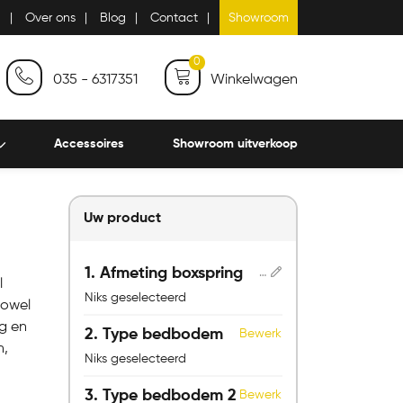
n
Over ons
Blog
Contact
Showroom
0
035 - 6317351
Winkelwagen
Accessoires
Showroom uitverkoop
Uw product
1
Afmeting boxspring
l
Niks geselecteerd
zowel
g en
2
Type bedbodem
Bewerk
n,
Niks geselecteerd
3
Type bedbodem 2
Bewerk