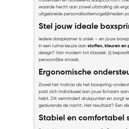
materialen en uitstekend slaapcomfort. Dez
waarde hecht aan zowel uitstraling als erg
uitgebreide personalisatiemogelijkheden p
Stel jouw ideale boxsp
Iedere slaapkamer is uniek – en jouw boxsp
in een ruime keuze aan
stoffen, kleuren en
design? Van modern tot klassiek: jij bepaalt z
persoonlijke smaak.
Ergonomische ondersteu
Zowel het matras als het boxspring-onderst
past zich individueel aan jouw lichaam aan
hebt. Dit vermindert drukpunten en zorgt 
gedurende de nacht. Het resultaat? Een die
Stabiel en comfortabel 