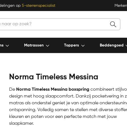
delingen op
5-sterrenspecialist
Merke
ms
Matrassen
Toppers
Beddengoed
Norma Timeless Messina
De
Norma Timeless Messina boxspring
combineert stijlvo
design met hoog slaapcomfort. Dankzij pocketvering in 
matras als onderstel geniet je van optimale ondersteunin
ontspanning. Volledig samen te stellen met diverse stoffe
kleuren en poten voor een perfecte match met jouw
slaapkamer.