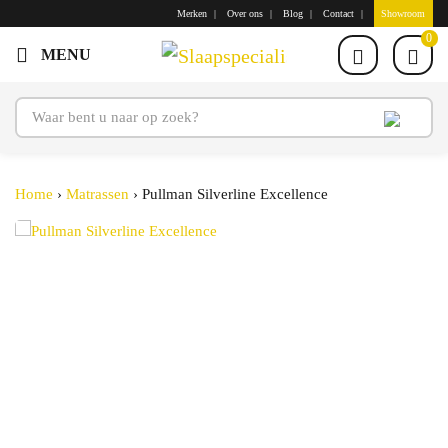
Merken
Over ons
Blog
Contact
Showroom
0
Home
›
Matrassen
›
Pullman Silverline Excellence