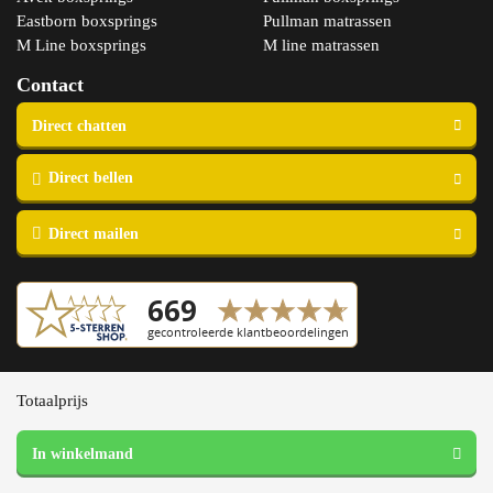
Eastborn boxsprings
Pullman matrassen
M Line boxsprings
M line matrassen
Contact
Copyright © 2023 Slaapspecialist van Ellen
Totaalprijs
Algemene voorwaarden
Pullman
Privacy- en cookieverklaring
Silverline
Garantie en retourneren
Excellence