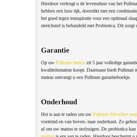
Hierdoor verlengt u de levensduur van het Pullman
hebben een luxe tijk, doorstikt met een combinati
het goed tegen transpiratie voor een optimaal sl
stretchstof is behandeld met Probiotica. Dit zorgt 
Garantie
Op uw
Pullman matras
zit 5 jaar volledige garant
kwaliteitsmatras koopt. Daarnaast biedt Pullman m
matras ontvangt u een Pullman garantieboekje.
Onderhoud
Het is aan te raden om uw
Pullman Silverline mat
voeteind en van boven- naar onderkant. Zo gebrui
af om uw matras te stofzuigen. De probiotica kan
molton
is erg aan te raden. Hierdoor beschermt u 