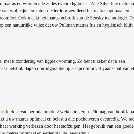
 matras en worden alle zijdes evenredig belast. Alle Silverline matrass
e van wol, zijde en katoen. Hierdoor ventileert het matras optimaal en k
aapcomfort. Ook maakt het matras gebruik van de Sensity technologie. D
op een natuurlijke wijze dat uw Pullman matras fris en hygiënisch blijft.
ie, met uitzondering van ligplek vorming. Zo bent u zeker dat u een
aar liefst 60 dagen omruilgarantie op slaapcomfort. Bij aanschaf van e
ras
in de eerste periode om de 2 weken te keren. Dit mag van hoofd- na
kt u uw matras optimaal en belast u alle pocketveren evenredig. We ra
 haar werking verliezen door het stofzuigen. Het gebruik van een goede
uw matras optimaal en verlengt u de levensduur.