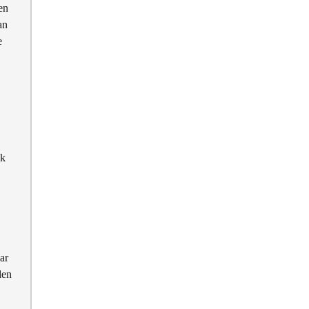
en
an
e
lk
ar
den