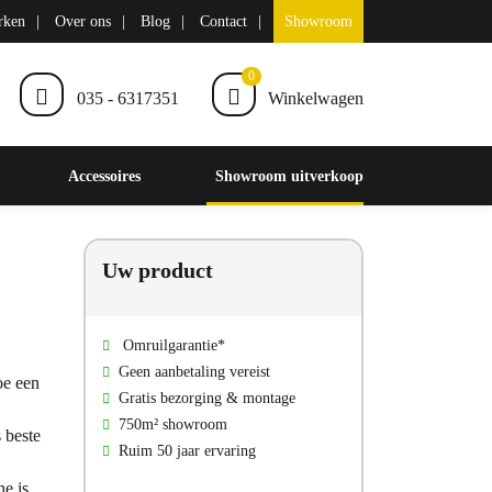
rken
Over ons
Blog
Contact
Showroom
0
035 - 6317351
Winkelwagen
Accessoires
Showroom uitverkoop
Uw product
Omruilgarantie*
Geen aanbetaling vereist
oe een
Gratis bezorging & montage
750m² showroom
 beste
Ruim 50 jaar ervaring
e is