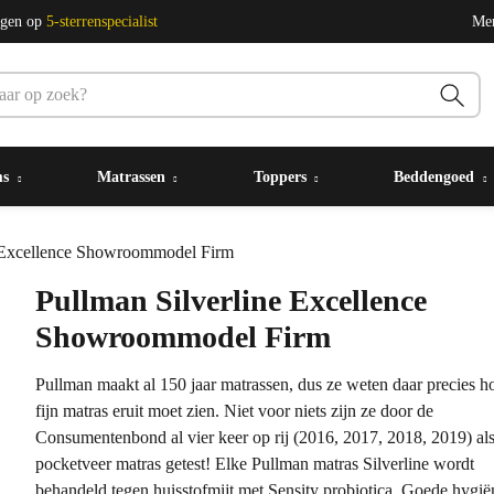
ngen op
5-sterrenspecialist
Me
ms
Matrassen
Toppers
Beddengoed
e Excellence Showroommodel Firm
Pullman Silverline Excellence
Showroommodel Firm
Pullman maakt al 150 jaar matrassen, dus ze weten daar precies h
fijn matras eruit moet zien. Niet voor niets zijn ze door de
Consumentenbond al vier keer op rij (2016, 2017, 2018, 2019) als
pocketveer matras getest! Elke Pullman matras Silverline wordt
behandeld tegen huisstofmijt met Sensity probiotica. Goede hygiën