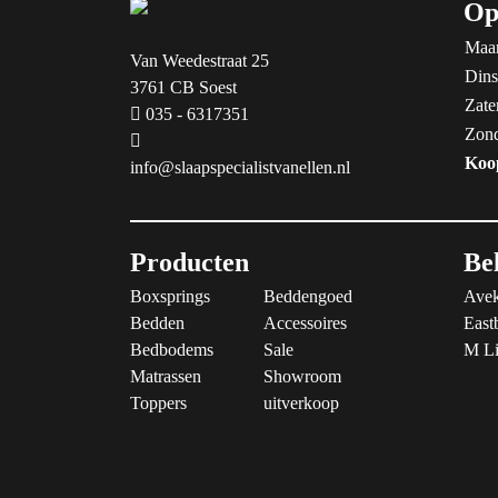
Op
Maa
Van Weedestraat 25
Dins
3761 CB Soest
Zate
035 - 6317351
Zon
Koo
info@slaapspecialistvanellen.nl
Producten
Be
Boxsprings
Beddengoed
Avek
Bedden
Accessoires
East
Bedbodems
Sale
M Li
Matrassen
Showroom
Toppers
uitverkoop