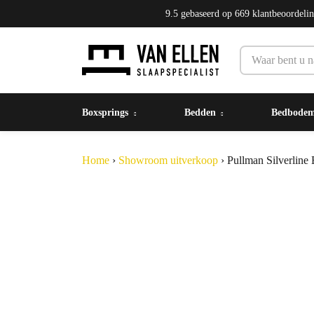
9.5
gebaseerd op
669
klantbeoordeli
Boxsprings
Bedden
Bedbode
Home
›
Showroom uitverkoop
›
Pullman Silverlin