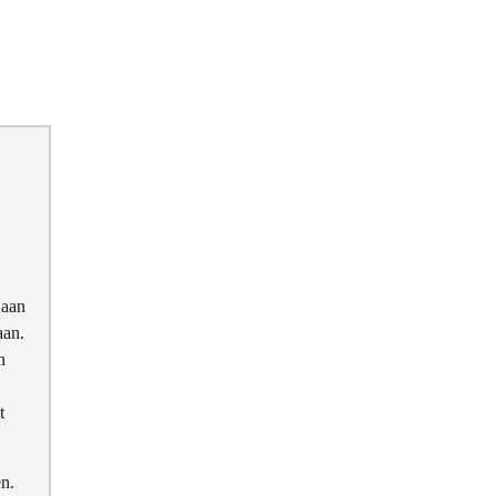
 aan
aan.
n
t
en.