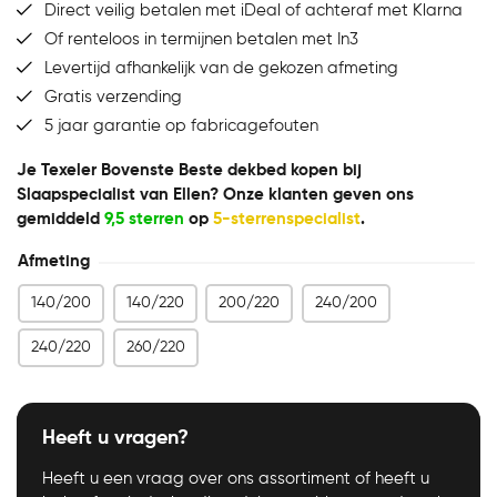
Direct veilig betalen met iDeal of achteraf met Klarna
Of renteloos in termijnen betalen met In3
Levertijd afhankelijk van de gekozen afmeting
Gratis verzending
5 jaar garantie op fabricagefouten
Je Texeler Bovenste Beste dekbed kopen bij
Slaapspecialist van Ellen? Onze klanten geven ons
gemiddeld
9,5 sterren
op
5-sterrenspecialist
.
Afmeting
140/200
140/220
200/220
240/200
240/220
260/220
Heeft u vragen?
Heeft u een vraag over ons assortiment of heeft u