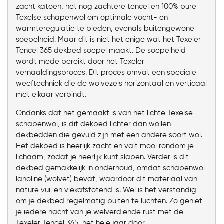
zacht katoen, het nog zachtere tencel en 100% pure
Texelse schapenwol om optimale vocht- en
Chat voor advies
Bezoek onze showroom
warmteregulatie te bieden, evenals buitengewone
soepelheid. Maar dit is niet het enige wat het Texeler
Tencel 365 dekbed soepel maakt. De soepelheid
wordt mede bereikt door het Texeler
vernaaldingsproces. Dit proces omvat een speciale
weeftechniek die de wolvezels horizontaal en verticaal
met elkaar verbindt.
Ondanks dat het gemaakt is van het lichte Texelse
schapenwol, is dit dekbed lichter dan wollen
dekbedden die gevuld zijn met een andere soort wol.
Het dekbed is heerlijk zacht en valt mooi rondom je
lichaam, zodat je heerlijk kunt slapen. Verder is dit
dekbed gemakkelijk in onderhoud, omdat schapenwol
lanoline (wolvet) bevat, waardoor dit materiaal van
nature vuil en vlekafstotend is. Wel is het verstandig
om je dekbed regelmatig buiten te luchten. Zo geniet
je iedere nacht van je welverdiende rust met de
Texeler Tencel 365, het hele jaar door.