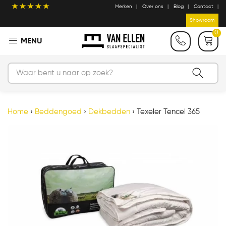
Merken
Over ons
Blog
Contact
Showroom
0
Home
›
Beddengoed
›
Dekbedden
›
Texeler Tencel 365