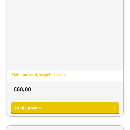
Mahoton set zijbeugels chroom
Bekijk product
€
60,00