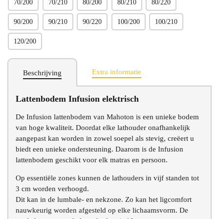
70/200
70/210
80/200
80/210
80/220
90/200
90/210
90/220
100/200
100/210
120/200
Extra informatie
Beschrijving
Lattenbodem Infusion elektrisch
De Infusion lattenbodem van Mahoton is een unieke bodem
van hoge kwaliteit. Doordat elke lathouder onafhankelijk
aangepast kan worden in zowel soepel als stevig, creëert u
biedt een unieke ondersteuning. Daarom is de Infusion
lattenbodem geschikt voor elk matras en persoon.
Op essentiële zones kunnen de lathouders in vijf standen tot
3 cm worden verhoogd.
Dit kan in de lumbale- en nekzone. Zo kan het ligcomfort
nauwkeurig worden afgesteld op elke lichaamsvorm. De