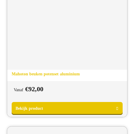
Bekijk product
Mahoton beuken potenset aluminium
€
92,00
Vanaf