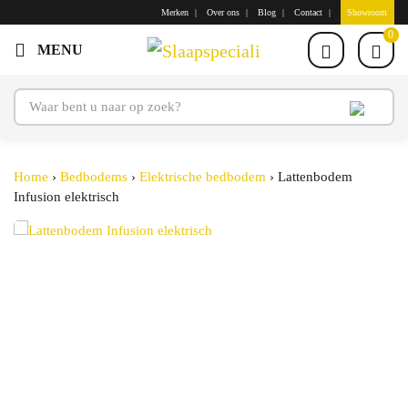
Merken
Over ons
Blog
Contact
Showroom
0
Home
›
Bedbodems
›
Elektrische bedbodem
›
Lattenbodem
Infusion elektrisch