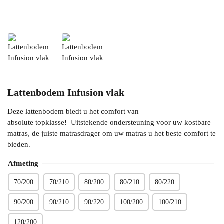
Lattenbodem Infusion vlak
Deze lattenbodem biedt u het comfort van
absolute topklasse! Uitstekende ondersteuning voor uw kostbare
matras, de juiste matrasdrager om uw matras u het beste comfort te
bieden.
Afmeting
70/200
70/210
80/200
80/210
80/220
90/200
90/210
90/220
100/200
100/210
120/200