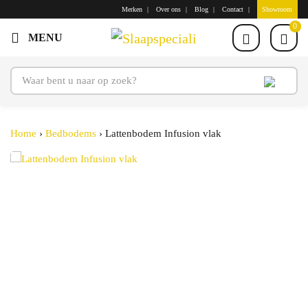
Merken
Over ons
Blog
Contact
Showroom
0
Home
›
Bedbodems
›
Lattenbodem Infusion vlak