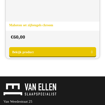
Mahoton set zijbeugels chroom
€
60,00
Bekijk product
Van Weedestraat 25