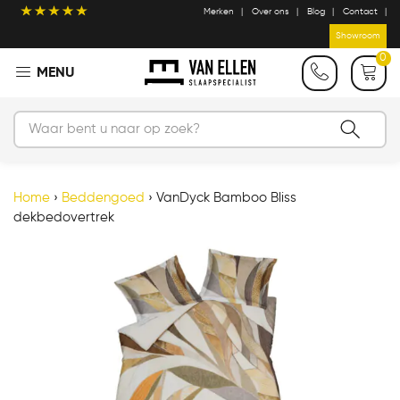
Merken
Over ons
Blog
Contact
Showroom
0
Home
›
Beddengoed
›
VanDyck Bamboo Bliss
dekbedovertrek