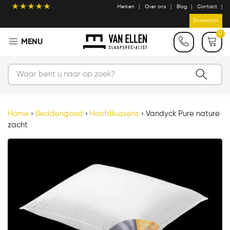
Merken
Over ons
Blog
Contact
Showroom
0
Home
›
Beddengoed
›
Hoofdkussens
›
Vandyck Pure nature
zacht