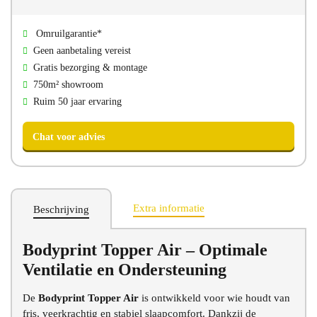
Bezoek onze showroom
Omruilgarantie*
Geen aanbetaling vereist
Gratis bezorging & montage
750m² showroom
Ruim 50 jaar ervaring
Extra informatie
Beschrijving
Bodyprint Topper Air – Optimale
Chat voor advies
Ventilatie en Ondersteuning
De
Bodyprint Topper Air
is ontwikkeld voor wie houdt van
fris, veerkrachtig en stabiel slaapcomfort. Dankzij de