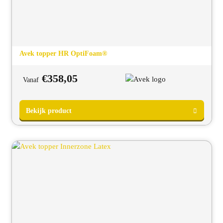
Avek topper HR OptiFoam®
€
358,05
Vanaf
Bekijk product