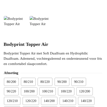
Bodyprint Topper Air
Bodyprint Topper Air met Soft Dualfoam en Hydrophilic
Dualfoam. Ademend, vochtregulerend en ondersteunend voor fris
en comfortabel slaapcomfort.
Afmeting
80/200
80/210
80/220
90/200
90/210
90/220
100/200
100/210
100/220
120/200
120/210
120/220
140/200
140/210
140/220