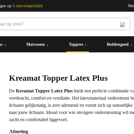
ngen op
5-sterrenspecialist
Me
ms
Matrassen
Toppers
Beddengoed
Kreamat Topper Latex Plus
De
Kreamat Topper Latex Plus
biedt een perfecte combinatie v
veerkracht, comfort en ventilatie. Het latexmateriaal ondersteunt h
lichaam gelijkmatig, is zeer ademend en vormt zich op natuurlijke
naar jouw lichaam. Ideaal voor wie stevigere ondersteuning wil m
zacht en comfortabel liggevoel.
Afmeting