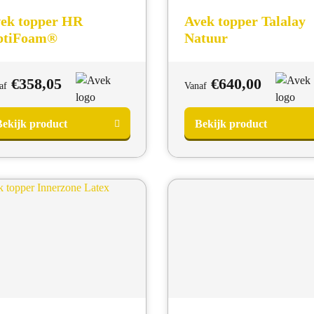
ek topper HR
Avek topper Talalay
ptiFoam®
Natuur
€
358,05
€
640,00
af
Vanaf
ekijk product
Bekijk product