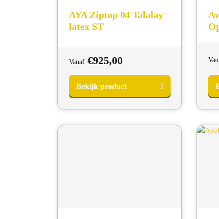
AYA Ziptop 04 Talalay
Av
latex ST
O
€
925,00
Van
Vanaf
Bekijk product
B