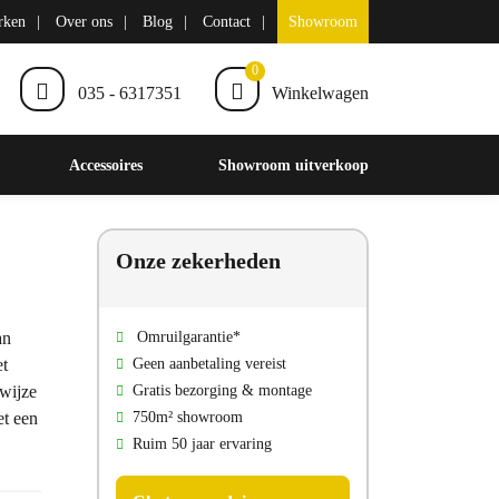
rken
Over ons
Blog
Contact
Showroom
0
035 - 6317351
Winkelwagen
Accessoires
Showroom uitverkoop
Onze zekerheden
an
Omruilgarantie*
et
Geen aanbetaling vereist
 wijze
Gratis bezorging & montage
et een
750m² showroom
Ruim 50 jaar ervaring