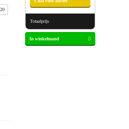
Chat voor advies
220
Totaalprijs
Kreamat
In winkelmand
Topper
Latex
Plus
aantal