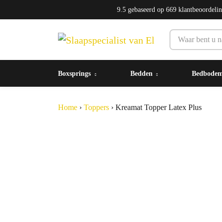
9.5
gebaseerd op
669
klantbeoordeli
Boxsprings
Bedden
Bedbode
Home
›
Toppers
›
Kreamat Topper Latex Plus