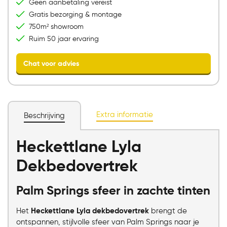
Geen aanbetaling vereist
Gratis bezorging & montage
750m² showroom
Ruim 50 jaar ervaring
Extra informatie
Beschrijving
Heckettlane Lyla
Chat voor advies
Dekbedovertrek
Palm Springs sfeer in zachte tinten
Het
Heckettlane Lyla dekbedovertrek
brengt de
ontspannen, stijlvolle sfeer van Palm Springs naar je