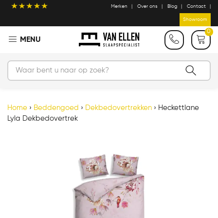
Merken
Over ons
Blog
Contact
Showroom
0
Home
›
Beddengoed
›
Dekbedovertrekken
›
Heckettlane
Lyla Dekbedovertrek