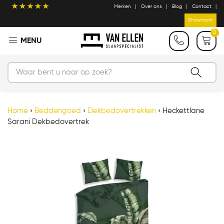
Merken
Over ons
Blog
Contact
Showroom
0
Home
›
Beddengoed
›
Dekbedovertrekken
›
Heckettlane
Sarani Dekbedovertrek