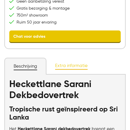
Geen aanbetaling vereist
Gratis bezorging & montage
750m² showroom
Ruim 50 jaar ervaring
Extra informatie
Beschrijving
Heckettlane Sarani
Chat voor advies
Dekbedovertrek
Tropische rust geïnspireerd op Sri
Lanka
Het
Heckettlane Sarani dekbedovertrek
brengt een