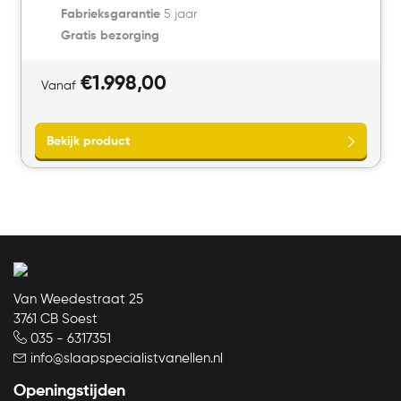
Fabrieksgarantie
5 jaar
Gratis bezorging
€
1.998,00
Vanaf
Van Weedestraat 25
3761 CB Soest
035 - 6317351
info@slaapspecialistvanellen.nl
Bekijk product
Openingstijden