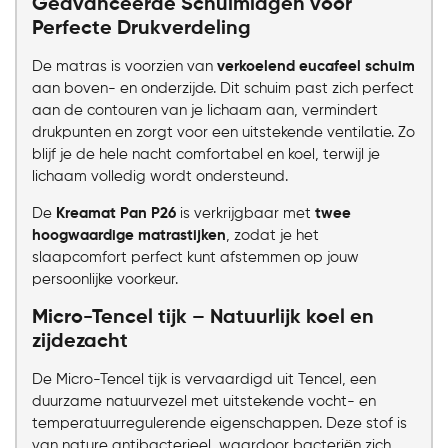
Geavanceerde Schuimlagen voor
Perfecte Drukverdeling
De matras is voorzien van
verkoelend eucafeel schuim
aan boven- en onderzijde. Dit schuim past zich perfect
aan de contouren van je lichaam aan, vermindert
drukpunten en zorgt voor een uitstekende ventilatie. Zo
blijf je de hele nacht comfortabel en koel, terwijl je
lichaam volledig wordt ondersteund.
De
Kreamat Pan P26
is verkrijgbaar met
twee
hoogwaardige matrastijken
, zodat je het
slaapcomfort perfect kunt afstemmen op jouw
persoonlijke voorkeur.
Micro-Tencel tijk – Natuurlijk koel en
zijdezacht
De Micro-Tencel tijk is vervaardigd uit Tencel, een
duurzame natuurvezel met uitstekende vocht- en
temperatuurregulerende eigenschappen. Deze stof is
van nature antibacterieel, waardoor bacteriën zich