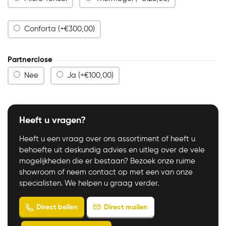
Conforta (+
€
300,00
)
Partnerclose
Nee
Ja (+
€
100,00
)
Heeft u vragen?
Heeft u een vraag over ons assortiment of heeft u
behoefte uit deskundig advies en uitleg over de vele
mogelijkheden die er bestaan? Bezoek onze ruime
showroom of neem contact op met een van onze
specialisten. We helpen u graag verder.