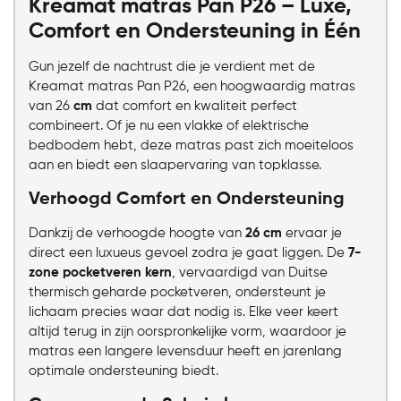
Kreamat matras Pan P26 – Luxe,
Comfort en Ondersteuning in Één
Gun jezelf de nachtrust die je verdient met de
Chat voor advies
Kreamat matras Pan P26, een hoogwaardig matras
van 26
cm
dat comfort en kwaliteit perfect
combineert. Of je nu een vlakke of elektrische
bedbodem hebt, deze matras past zich moeiteloos
aan en biedt een slaapervaring van topklasse.
Verhoogd Comfort en Ondersteuning
Dankzij de verhoogde hoogte van
26 cm
ervaar je
direct een luxueus gevoel zodra je gaat liggen. De
7-
zone pocketveren kern
, vervaardigd van Duitse
thermisch geharde pocketveren, ondersteunt je
lichaam precies waar dat nodig is. Elke veer keert
altijd terug in zijn oorspronkelijke vorm, waardoor je
matras een langere levensduur heeft en jarenlang
optimale ondersteuning biedt.