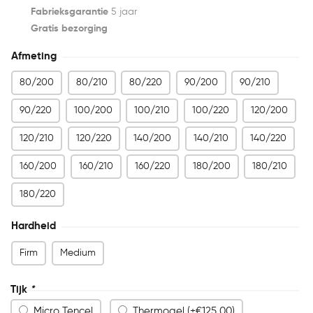
Fabrieksgarantie
5 jaar
Gratis bezorging
Afmeting
80/200
80/210
80/220
90/200
90/210
90/220
100/200
100/210
100/220
120/200
120/210
120/220
140/200
140/210
140/220
160/200
160/210
160/220
180/200
180/210
180/220
Hardheid
Firm
Medium
Tijk
*
Micro Tencel
Thermogel (+
€
125,00
)