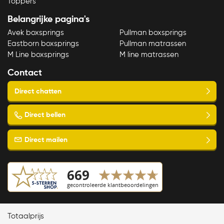
Toppers
Belangrijke pagina's
Avek boxsprings
Pullman boxsprings
Eastborn boxsprings
Pullman matrassen
M Line boxsprings
M line matrassen
Bekijk product
Contact
Copyright © 2023 Slaapspecialist van Ellen
Totaalprijs