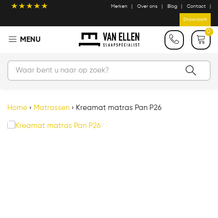
Merken
Over ons
Blog
Contact
Showroom
0
Home
›
Matrassen
›
Kreamat matras Pan P26