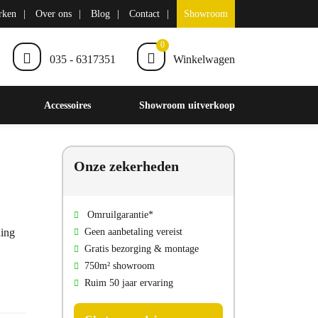
rken
Over ons
Blog
Contact
Showroom
0
035 - 6317351
Winkelwagen
Accessoires
Showroom uitverkoop
Onze zekerheden
Omruilgarantie*
ning
Geen aanbetaling vereist
Gratis bezorging & montage
750m² showroom
Ruim 50 jaar ervaring