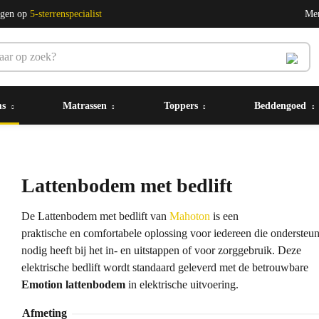
ngen op
5-sterrenspecialist
Me
ms
Matrassen
Toppers
Beddengoed
Lattenbodem met bedlift
De Lattenbodem met bedlift van
Mahoton
is een
praktische en comfortabele oplossing voor iedereen die ondersteu
nodig heeft bij het in- en uitstappen of voor zorggebruik. Deze
elektrische bedlift wordt standaard geleverd met de betrouwbare
Emotion lattenbodem
in elektrische uitvoering.
Afmeting