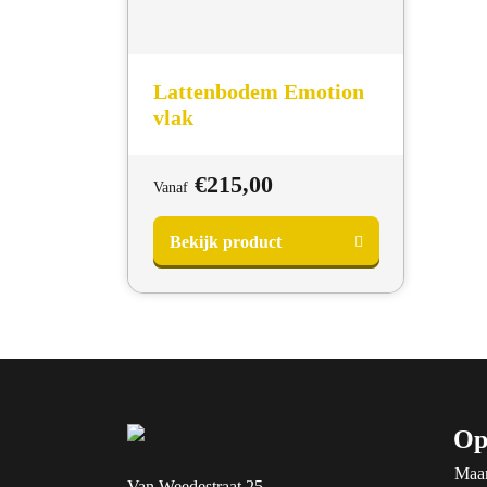
Lattenbodem Emotion
vlak
€
215,00
Vanaf
Bekijk product
Op
Maa
Van Weedestraat 25