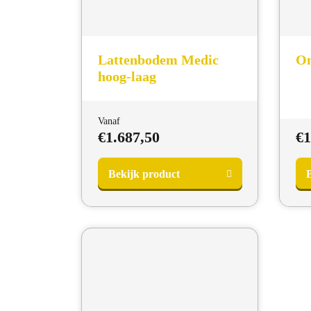
Lattenbodem Medic
On
hoog-laag
Vanaf
€
1.687,50
€
1
Bekijk product
B