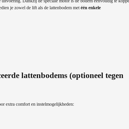
e uitvoering. Dankzij de speciale motor is de bodem eenvoudig te kopp
dien je zowel de lift als de lattenbodem met
één enkele
ceerde lattenbodems (optioneel tegen
oor extra comfort en instelmogelijkheden: