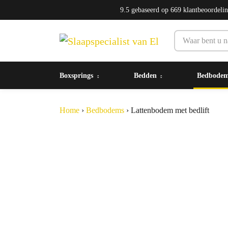
9.5
gebaseerd op
669
klantbeoordeli
Boxsprings
Bedden
Bedbode
Home
›
Bedbodems
›
Lattenbodem met bedlift