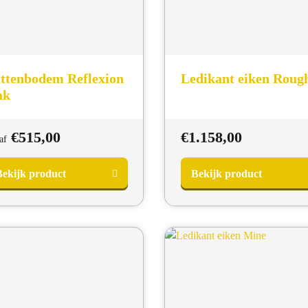
ttenbodem Reflexion
Ledikant eiken Roug
ak
€
515,00
€
1.158,00
af
ekijk product
Bekijk product