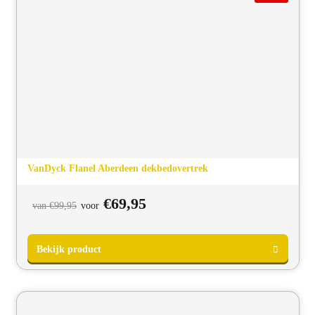
VanDyck Flanel Aberdeen dekbedovertrek
Oorspronkelijke
Huidige
€
69,95
van
€
99,95
voor
prijs
prijs
was:
is:
van
voor
€99,95.
€69,95.
Bekijk product