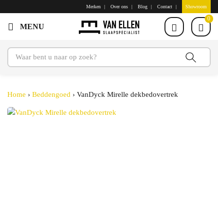
Merken
Over ons
Blog
Contact
Showroom
0
Home
›
Beddengoed
›
VanDyck Mirelle dekbedovertrek