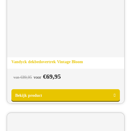
Bekijk product
Vandyck dekbedovertrek Vintage Bloom
Oorspronkelijke
Huidige
€
69,95
van
€
89,95
voor
prijs
prijs
was:
is:
van
voor
€89,95.
€69,95.