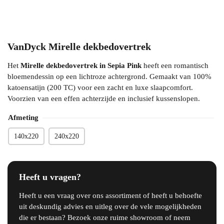
VanDyck Mirelle dekbedovertrek
Het
Mirelle dekbedovertrek in Sepia Pink
heeft een romantisch
bloemendessin op een lichtroze achtergrond. Gemaakt van 100%
katoensatijn (200 TC) voor een zacht en luxe slaapcomfort.
Voorzien van een effen achterzijde en inclusief kussenslopen.
Afmeting
140x220
240x220
Heeft u vragen?
Heeft u een vraag over ons assortiment of heeft u behoefte
uit deskundig advies en uitleg over de vele mogelijkheden
die er bestaan? Bezoek onze ruime showroom of neem