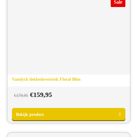
Sale
Vandyck dekbedovertrek Floral Bliss
Oorspronkelijke
Huidige
€
159,95
€
179,95
prijs
prijs
was:
is:
€179,95.
€159,95.