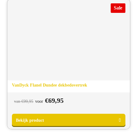
Sale
Bekijk product
VanDyck Flanel Dundee dekbedovertrek
Oorspronkelijke
Huidige
€
69,95
van
€
99,95
voor
prijs
prijs
was:
is:
van
voor
€99,95.
€69,95.