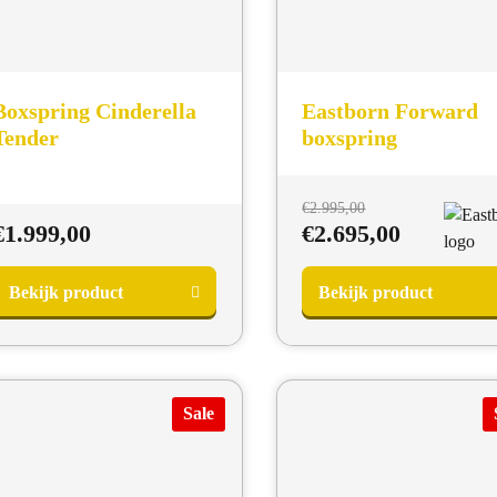
Boxspring Cinderella
Eastborn Forward
Tender
boxspring
Oorspronkel
€
2.995,00
prijs
Huidige
€
1.999,00
€
2.695,00
was:
prijs
€2.995,00.
is:
Bekijk product
Bekijk product
€2.695,00
Sale