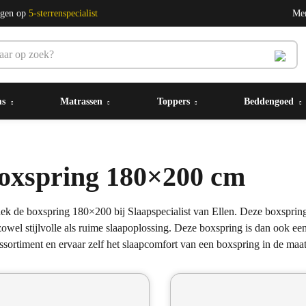
ngen op
5-sterrenspecialist
Me
ms
Matrassen
Toppers
Beddengoed
oxspring 180×200 cm
ek de boxspring 180×200 bij Slaapspecialist van Ellen. Deze boxspring
zowel stijlvolle als ruime slaapoplossing. Deze boxspring is dan ook e
assortiment en ervaar zelf het slaapcomfort van een boxspring in de ma