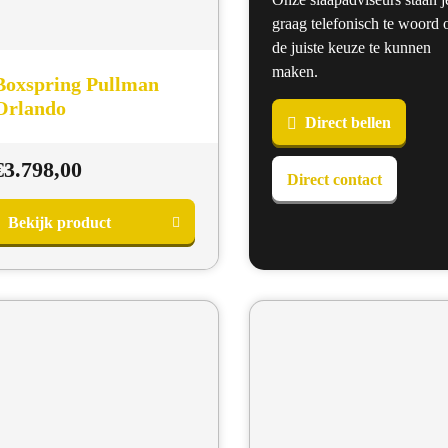
graag telefonisch te woord
de juiste keuze te kunnen
maken.
Boxspring Pullman
Orlando
Direct bellen
€
3.798,00
Direct contact
Bekijk product