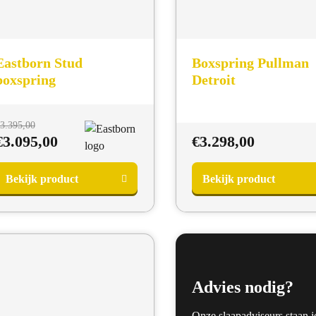
Eastborn Stud
Boxspring Pullman
boxspring
Detroit
Oorspronkelijke
3.395,00
prijs
Huidige
€
3.095,00
€
3.298,00
was:
prijs
€3.395,00.
is:
Bekijk product
Bekijk product
€3.095,00.
Advies nodig?
Onze slaapadviseurs staan j