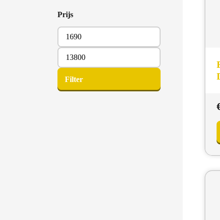
Prijs
Min.
prijs
Max.
prijs
Filter