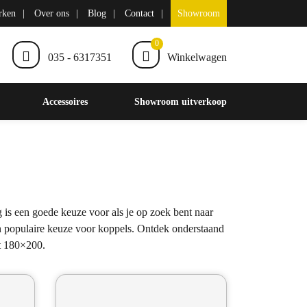
rken
Over ons
Blog
Contact
Showroom
0
035 - 6317351
Winkelwagen
Accessoires
Showroom uitverkoop
 is een goede keuze voor als je op zoek bent naar
en populaire keuze voor koppels. Ontdek onderstaand
at 180×200.