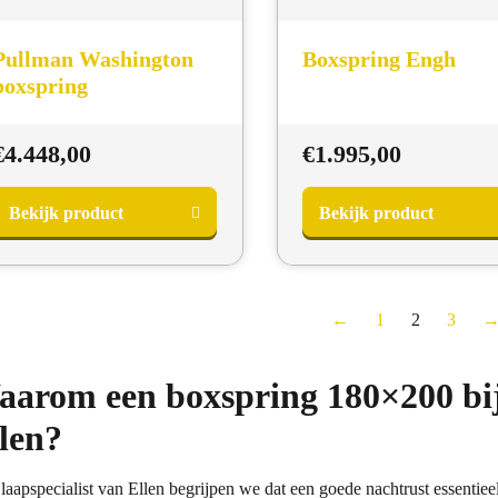
Pullman Washington
Boxspring Engh
boxspring
€
4.448,00
€
1.995,00
Bekijk product
Bekijk product
←
1
2
3
arom een boxspring 180×200 bij 
len?
Slaapspecialist van Ellen begrijpen we dat een goede nachtrust essentiee