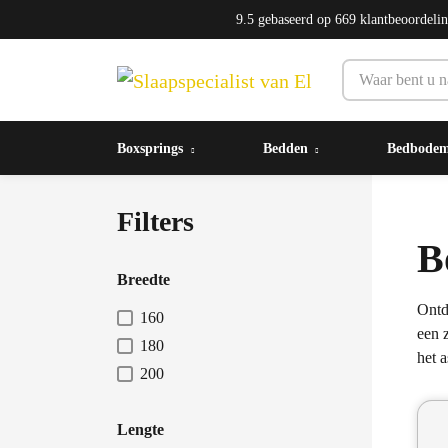
9.5
gebaseerd op
669
klantbeoordeli
Boxsprings
Bedden
Bedbode
Filters
B
Breedte
Ontd
160
een 
180
het 
200
Lengte