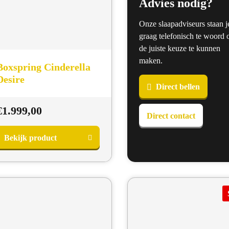
Advies nodig?
Onze slaapadviseurs staan j
graag telefonisch te woord
de juiste keuze te kunnen
maken.
Boxspring Cinderella
Desire
Direct bellen
€
1.999,00
Direct contact
Bekijk product