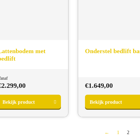
Lattenbodem met
Onderstel bedlift ba
bedlift
anaf
€
2.299,00
€
1.649,00
Bekijk product
Bekijk product
←
1
2