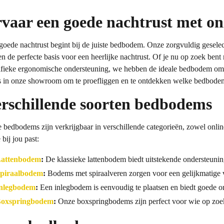
vaar een goede nachtrust met o
goede nachtrust begint bij de juiste bedbodem. Onze zorgvuldig ges
n de perfecte basis voor een heerlijke nachtrust. Of je nu op zoek bent 
ifieke ergonomische ondersteuning, we hebben de ideale bedbodem om
s in onze showroom om te proefliggen en te ontdekken welke bedbodem h
rschillende soorten bedbodems
 bedbodems zijn verkrijgbaar in verschillende categorieën, zowel onlin
 bij jou past:
attenbodem
:
De klassieke lattenbodem biedt uitstekende ondersteuning
piraalbodem
:
Bodems met spiraalveren zorgen voor een gelijkmatige v
nlegbodem
:
Een inlegbodem is eenvoudig te plaatsen en biedt goede o
oxspringbodem
:
Onze boxspringbodems zijn perfect voor wie op zoek 