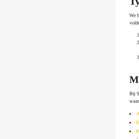
T
We h
vold
M
Bij 
waar
A
E
H