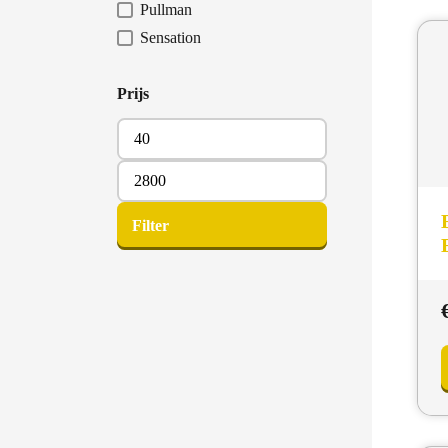
Pullman
Sensation
Prijs
Min.
prijs
Max.
prijs
Filter