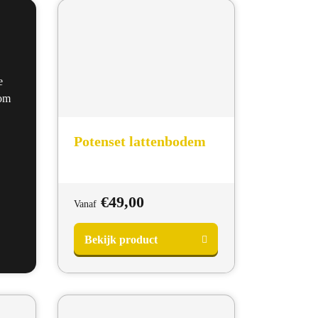
e
 om
Potenset lattenbodem
€
49,00
Vanaf
Bekijk product