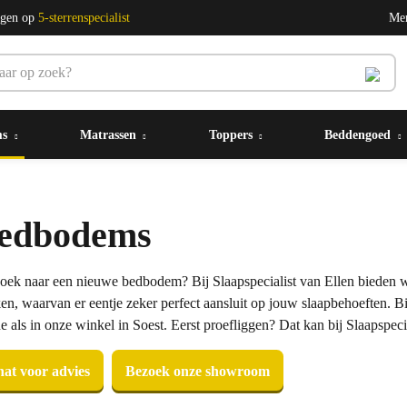
ngen op
5-sterrenspecialist
Me
ms
Matrassen
Toppers
Beddengoed
edbodems
oek naar een nieuwe bedbodem? Bij Slaapspecialist van Ellen bieden 
en, waarvan er eentje zeker perfect aansluit op jouw slaapbehoeften. Bi
e als in onze winkel in Soest. Eerst proefliggen? Dat kan bij Slaapspeci
at voor advies
Bezoek onze showroom