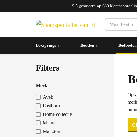
9.5
gebaseerd op
669
klantbeoordeli
Boxsprings
Bedden
Bedbode
Filters
B
Merk
Op z
Avek
merk
Eastborn
onlin
Home collectie
M line
Ch
Mahoton