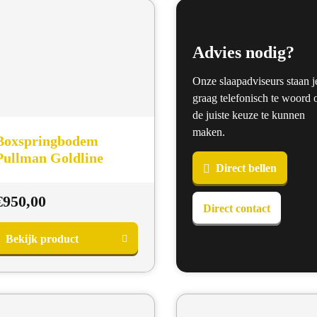
Advies nodig?
Onze slaapadviseurs staan j
graag telefonisch te woord
de juiste keuze te kunnen
maken.
Boxspringbodem
Pullman Goldline
Direct bellen
€
950,00
Direct contact
Bekijk product