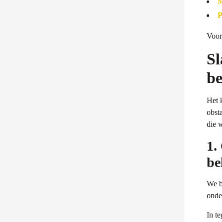
M
P
Voor
Sl
b
Het 
obst
die 
1.
be
We b
onde
In t