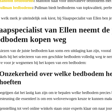
ahoton bedbodems
:
Mahoton staat voor innovatieve bedbodems met 
ullman bedbodems
:
Pullman biedt bedbodems van topkwaliteit, perfec
 welk merk je uiteindelijk ook kiest, bij Slaapspecialist van Ellen ben 
aapspecialist van Ellen neemt de
edbodem kopen weg
kiezen van de juiste bedbodem kan soms een uitdaging kan zijn, vooral
akels bij het selecteren van een geschikte bedbodem volledig weg te n
we voor je wegnemen bij het kopen van een bedbodem:
 Onzekerheid over welke bedbodem het
hoeften
egrijpen dat het lastig kan zijn om te bepalen welke bedbodem precies 
rsteuning die essentieel is om een weloverwogen keuze te kunnen mak
egenstelling tot veel online winkels staan onze experts klaar om naar jo