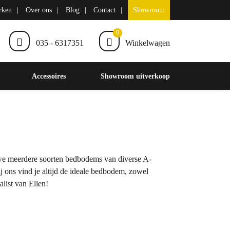
rken
Over ons
Blog
Contact
Showroom
0
035 - 6317351
Winkelwagen
Accessoires
Showroom uitverkoop
we meerdere soorten bedbodems van diverse A-
j ons vind je altijd de ideale bedbodem, zowel
alist van Ellen!