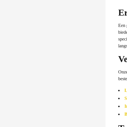
Er
Een 
biede
spec
lang
Ve
Onze
beste
L
S
I
B