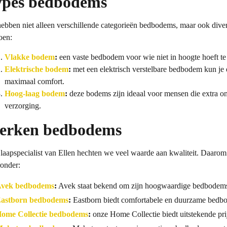
ypes bedbodems
ebben niet alleen verschillende categorieën bedbodems, maar ook diver
oen:
Vlakke bodem
:
een vaste bedbodem voor wie niet in hoogte hoeft te 
Elektrische bodem
:
met een elektrisch verstelbare bedbodem kun je 
maximaal comfort.
Hoog-laag bodem
:
deze bodems zijn ideaal voor mensen die extra on
verzorging.
erken bedbodems
Slaapspecialist van Ellen hechten we veel waarde aan kwaliteit. Da
onder:
vek bedbodems
:
Avek staat bekend om zijn hoogwaardige bedbodems 
astborn bedbodems
:
Eastborn biedt comfortabele en duurzame bedbod
ome Collectie bedbodems
:
onze Home Collectie biedt uitstekende prij